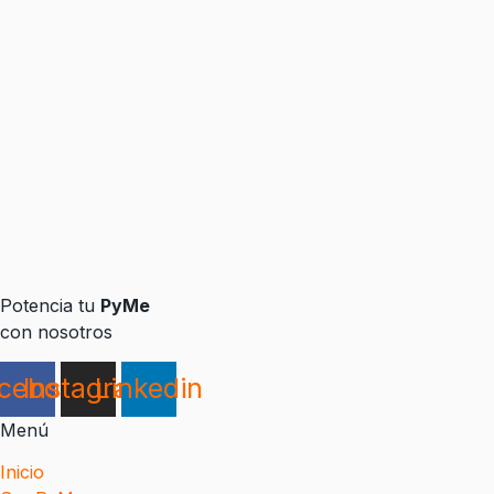
Potencia tu
PyMe
con nosotros
cebook
Instagram
Linkedin
Menú
Inicio