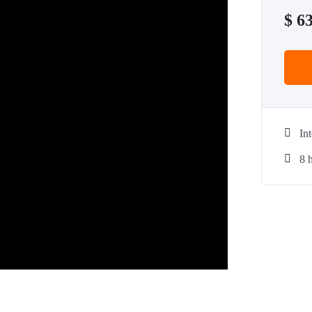
$
63
In
8
h