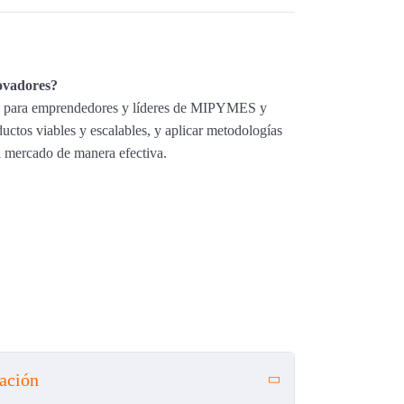
novadores?
ado para emprendedores y líderes de MIPYMES y
ctos viables y escalables, y aplicar metodologías
al mercado de manera efectiva.
o puede transformar tu negocio?
hinking
y
Lean Startup
para validar ideas
Brainstorming
y
SCAMPER
para fomentar la
ación