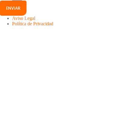
ENVIAR
Aviso Legal
Política de Privacidad
Menú
Inicio
Ser PyMe
Soluciones
Academia
Novedades
Perfil
Carrito
Olvidaste tu
contraseña
?
Correo electrónico o usuario
Recibirás un correo con instrucciones para restablecer tu contraseña.