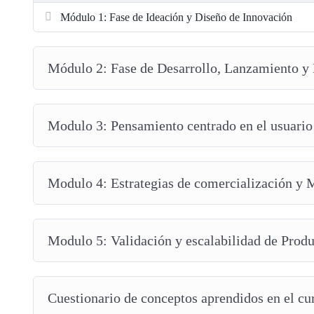
Prototipado Inicial
: Crea prototipos de baja fidelidad y 
Módulo 1: Fase de Ideación y Diseño de Innovación
Ejemplo
:
Airbnb
usó Design Thinking para revolucionar el me
producto inicial con un
MVP
para validar su aceptación antes d
Módulo 2: Fase de Desarrollo, Lanzamiento y 
Parte práctica (15 minutos)
:
Modulo 3: Pensamiento centrado en el usuario
Generación de ideas y prototipo inicial en grupos, 
rápidos.
Design Thinking
: Aprende las fases de
Empatizar
,
Def
Modulo 4: Estrategias de comercialización y
productos centrados en el usuario.
Fase de Empatizar
: Realiza investigaciones de usuario 
Modulo 5: Validación y escalabilidad de Produ
Fase de Prototipado y Validación
: Usa herramientas 
digitales interactivos y realiza pruebas con usuarios reales
Cuestionario de conceptos aprendidos en el cu