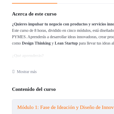
Acerca de este curso
¿Quieres impulsar tu negocio con productos y servicios in
Este curso de 8 horas, dividido en cinco módulos, está diseñ
PYMES. Aprenderás a desarrollar ideas innovadoras, crear produ
como
Design Thinking
y
Lean Startup
para llevar tus ideas 
¿Qué aprenderás?
Concepto de Innovación
: ¿Qué es la innovación y cóm
Mostrar más
Herramientas de Innovación
: Aprende a usar
Design T
rápidamente y reducir riesgos.
Contenido del curso
Generación de Ideas Creativas
: Utiliza técnicas como
creatividad.
Módulo 1: Fase de Ideación y Diseño de Innov