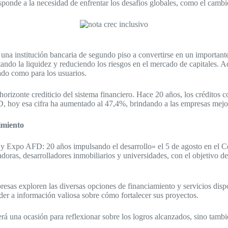
sponde a la necesidad de enfrentar los desafíos globales, como el cambi
 una institución bancaria de segundo piso a convertirse en un important
tando la liquidez y reduciendo los riesgos en el mercado de capitales. A
ado como para los usuarios.
rizonte crediticio del sistema financiero. Hace 20 años, los créditos c
AFD, hoy esa cifra ha aumentado al 47,4%, brindando a las empresas mejo
imiento
y Expo AFD: 20 años impulsando el desarrollo» el 5 de agosto en el Ce
adoras, desarrolladores inmobiliarios y universidades, con el objetivo d
s exploren las diversas opciones de financiamiento y servicios disponi
eder a información valiosa sobre cómo fortalecer sus proyectos.
erá una ocasión para reflexionar sobre los logros alcanzados, sino tambi