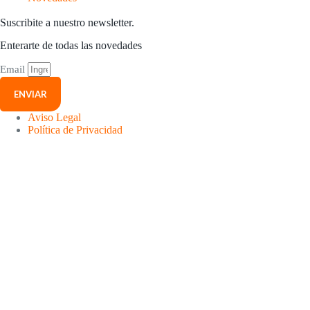
Suscribite a nuestro newsletter.
Enterarte de todas las novedades
Email
ENVIAR
Aviso Legal
Política de Privacidad
Menú
Inicio
Ser PyMe
Soluciones
Academia
Novedades
Perfil
Carrito
Olvidaste tu
contraseña
?
Correo electrónico o usuario