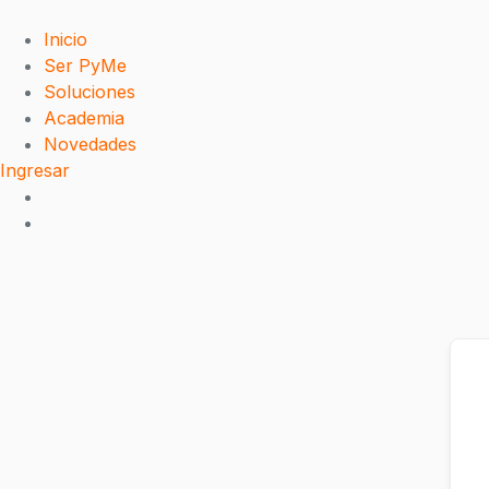
Saltar
Saltar
al
al
Inicio
contenido
contenido
Ser PyMe
Soluciones
Academia
Novedades
Ingresar